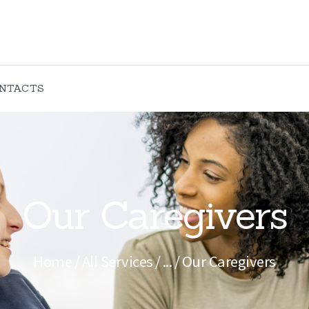
ABOUT US
SERVICES
CONTACTS
NTACTS
Our Caregivers
Home
All Services
...
Our Caregivers