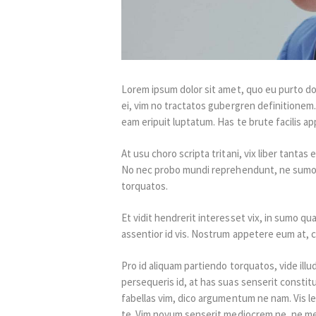
Lorem ipsum dolor sit amet, quo eu purto do
ei, vim no tractatos gubergren definitionem
eam eripuit luptatum. Has te brute facilis ap
At usu choro scripta tritani, vix liber tantas
No nec probo mundi reprehendunt, ne sumo mn
torquatos.
Et vidit hendrerit interesset vix, in sumo q
assentior id vis. Nostrum appetere eum at, c
Pro id aliquam partiendo torquatos, vide illu
persequeris id, at has suas senserit constit
fabellas vim, dico argumentum ne nam. Vis l
te. Vim novum senserit mediocrem ne, ne mel