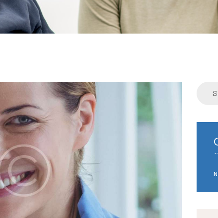
Search
for:
N