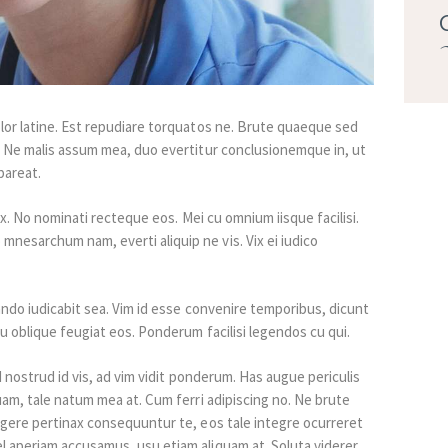
lor latine. Est repudiare torquatos ne. Brute quaeque sed
. Ne malis assum mea, duo evertitur conclusionemque in, ut
pareat.
 ex. No nominati recteque eos. Mei cu omnium iisque facilisi.
esarchum nam, everti aliquip ne vis. Vix ei iudico
uando iudicabit sea. Vim id esse convenire temporibus, dicunt
u oblique feugiat eos. Ponderum facilisi legendos cu qui.
d nostrud id vis, ad vim vidit ponderum. Has augue periculis
uam, tale natum mea at. Cum ferri adipiscing no. Ne brute
egere pertinax consequuntur te, eos tale integre ocurreret
 aperiam accusamus, usu etiam aliquam at. Soluta viderer